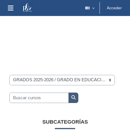
Salta al contenido principal
Acceder
Panel lateral
Cursos
GRADOS 2025-2026
GRADO EN EDUCACIÓN SOCIAL
GRADO EN EDUCACIÓN
SOCIAL
Categorías
Buscar cursos
Buscar cursos
SUBCATEGORÍAS