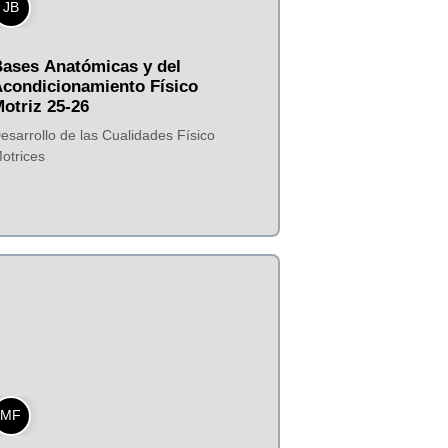
JB
ases Anatómicas y del
condicionamiento Físico
otriz 25-26
esarrollo de las Cualidades Físico
otrices
MF