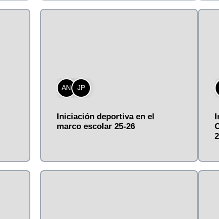
AN
JP
Iniciación deportiva en el
I
marco escolar 25-26
C
2