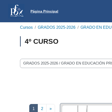
Salta al contenido principal
Página Principal
Cursos
GRADOS 2025-2026
GRADO EN EDU
4º CURSO
Categorías
Página 1
Página 2
Siguiente página
1
2
»