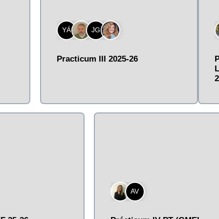
YÁ
JG
Practicum III 2025-26
P
2
AV