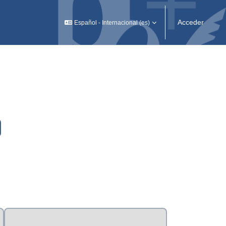
Acceder
Español - Internacional ‎(es)‎
scar cursos