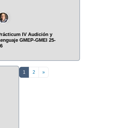
rácticum IV Audición y
Lenguaje GMEP-GMEI 25-
6
Página 1
Página 2
Siguiente página
1
2
»