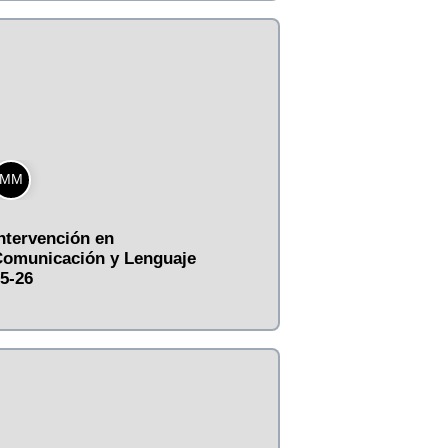
MM
ntervención en
omunicación y Lenguaje
5-26