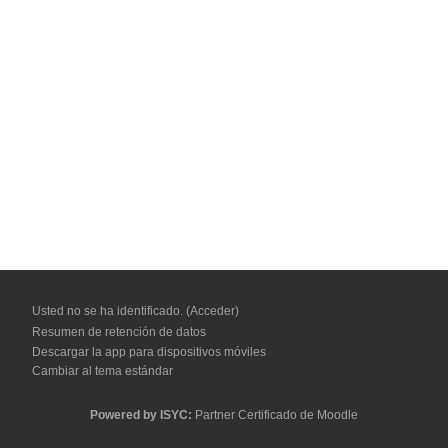
Usted no se ha identificado. (
Acceder
)
Resumen de retención de datos
Descargar la app para dispositivos móviles
Cambiar al tema estándar
Powered by
ISYC:
Partner Certificado de Moodle